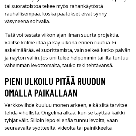
tai suoratoistoa tekee myös rahankäytöstä
rauhallisempaa, koska päätökset eivät synny
väsyneenä sohvalla.
Tätä voi testata viikon ajan ilman suurta projektia.
Valitse kolme iltaa ja käy ulkona ennen ruutua. Ei
askelmäärää, ei suorittamista, vain selkeä katko päivän
ja näytön väliin. Jos uni tulee helpommin tai ilta tuntuu
vähemmän levottomalta, tauko teki tehtävänsä.
PIENI ULKOILU PITÄÄ RUUDUN
OMALLA PAIKALLAAN
Verkkoviihde kuuluu monen arkeen, eikä siitä tarvitse
tehdä vihollista. Ongelma alkaa, kun se täyttää kaikki
tyhjät välit. Silloin lepo ei enää tunnu levolta, vaan
seuraavalta syötteeltä, videolta tai painikkeelta.