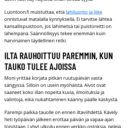
Luontoon.fi muistuttaa, että
lähiluonto ja liike
onnistuvat matalalla kynnyksellä. Ei tarvitse lähteä
kansallispuistoon, jos lähimetsä tai puistoreitti on
lähempänä. Säännöllisyys tekee enemmän kuin
harvinainen täydellinen retki.
ILTA RAUHOITTUU PAREMMIN, KUN
TAUKO TULEE AJOISSA
Moni yrittää korjata pitkän ruutupäivän vasta
sängyssä. Silloin on usein myöhäistä. Aivot ovat
saaneet koko illan nopeita kuvia, ilmoituksia ja
valintoja, eikä nukahtaminen käänny päälle käskystä.
Parempi paikka tauolle on ennen iltaviihdettä. Kävely
heti työpäivän jälkeen erottaa päivän ja vapaa-ajan
toisistaan. Lyhyt ulkoilu ennen verkko-ostoksia, pelejä