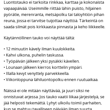
Luontotauko ei tarkoita rinkkaa, karttaa ja kokonaista
vapaapäivää. Useimmille riittää lähin puisto, hiljainen
pyörätie, merenranta, metsäpolku tai taloyhtiön pihan
reuna, jossa ei tarvitse tuijottaa näyttöä. Tärkeintä on
saada silmät pois kirkkaasta pinnasta ja keho liikkeelle.
Käytännöllinen tauko voi näyttää tältä:
• 12 minuutin kävely ilman kuulokkeita.
• Kahvi ulkona, puhelin taskussa.
• Työpäivän jälkeen yksi pysäkki kävellen.
• Lounaan jälkeen kierros korttelin ympäri.
• Illalla kevyt venyttely parvekkeella.
• Viikonloppuna lähiluontopolku ennen ruutuaikaa.
Näissä ei ole mitään näyttävää, ja juuri siksi ne
onnistuvat arjessa. Jos tauko vaatii liikaa järjestelyä, se
jää helposti tekemättä. Lyhyt ulkoilu toimii parhaiten,
kun se mahtuu tavalliseen päivään ilman suurta