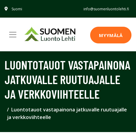
Suomi
info@suomenluontolehti.fi
MYYMÄLÄ
LUONTOTAUOT VASTAPAINONA
JATKUVALLE RUUTUAJALLE
JA VERKKOVIIHTEELLE
Luontotauot vastapainona jatkuvalle ruutuajalle
ja verkkoviihteelle