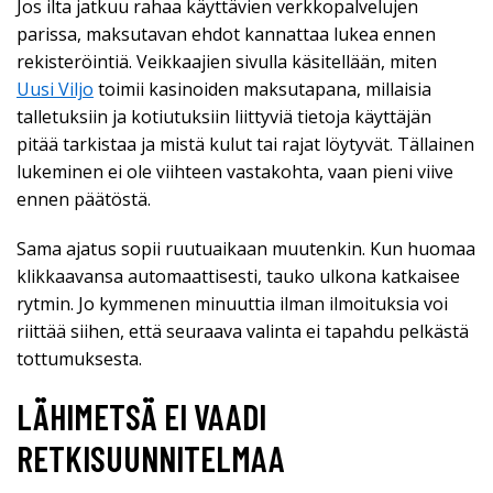
Jos ilta jatkuu rahaa käyttävien verkkopalvelujen
parissa, maksutavan ehdot kannattaa lukea ennen
rekisteröintiä. Veikkaajien sivulla käsitellään, miten
Uusi Viljo
toimii kasinoiden maksutapana, millaisia
talletuksiin ja kotiutuksiin liittyviä tietoja käyttäjän
pitää tarkistaa ja mistä kulut tai rajat löytyvät. Tällainen
lukeminen ei ole viihteen vastakohta, vaan pieni viive
ennen päätöstä.
Sama ajatus sopii ruutuaikaan muutenkin. Kun huomaa
klikkaavansa automaattisesti, tauko ulkona katkaisee
rytmin. Jo kymmenen minuuttia ilman ilmoituksia voi
riittää siihen, että seuraava valinta ei tapahdu pelkästä
tottumuksesta.
LÄHIMETSÄ EI VAADI
RETKISUUNNITELMAA