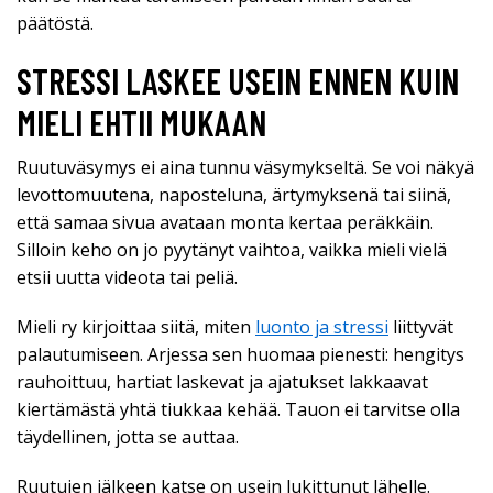
päätöstä.
STRESSI LASKEE USEIN ENNEN KUIN
MIELI EHTII MUKAAN
Ruutuväsymys ei aina tunnu väsymykseltä. Se voi näkyä
levottomuutena, naposteluna, ärtymyksenä tai siinä,
että samaa sivua avataan monta kertaa peräkkäin.
Silloin keho on jo pyytänyt vaihtoa, vaikka mieli vielä
etsii uutta videota tai peliä.
Mieli ry kirjoittaa siitä, miten
luonto ja stressi
liittyvät
palautumiseen. Arjessa sen huomaa pienesti: hengitys
rauhoittuu, hartiat laskevat ja ajatukset lakkaavat
kiertämästä yhtä tiukkaa kehää. Tauon ei tarvitse olla
täydellinen, jotta se auttaa.
Ruutujen jälkeen katse on usein lukittunut lähelle.