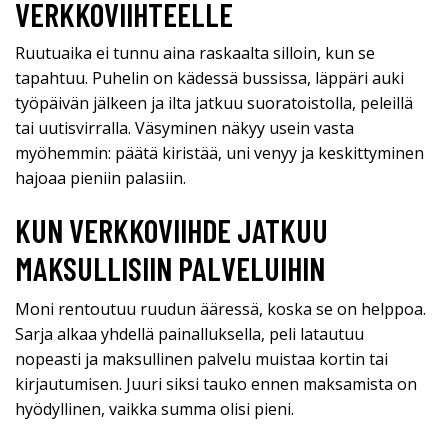
VERKKOVIIHTEELLE
Ruutuaika ei tunnu aina raskaalta silloin, kun se
tapahtuu. Puhelin on kädessä bussissa, läppäri auki
työpäivän jälkeen ja ilta jatkuu suoratoistolla, peleillä
tai uutisvirralla. Väsyminen näkyy usein vasta
myöhemmin: päätä kiristää, uni venyy ja keskittyminen
hajoaa pieniin palasiin.
KUN VERKKOVIIHDE JATKUU
MAKSULLISIIN PALVELUIHIN
Moni rentoutuu ruudun ääressä, koska se on helppoa.
Sarja alkaa yhdellä painalluksella, peli latautuu
nopeasti ja maksullinen palvelu muistaa kortin tai
kirjautumisen. Juuri siksi tauko ennen maksamista on
hyödyllinen, vaikka summa olisi pieni.