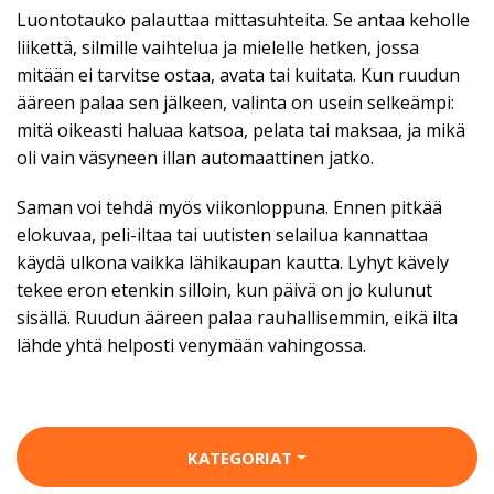
Luontotauko palauttaa mittasuhteita. Se antaa keholle
liikettä, silmille vaihtelua ja mielelle hetken, jossa
mitään ei tarvitse ostaa, avata tai kuitata. Kun ruudun
ääreen palaa sen jälkeen, valinta on usein selkeämpi:
mitä oikeasti haluaa katsoa, pelata tai maksaa, ja mikä
oli vain väsyneen illan automaattinen jatko.
Saman voi tehdä myös viikonloppuna. Ennen pitkää
elokuvaa, peli-iltaa tai uutisten selailua kannattaa
käydä ulkona vaikka lähikaupan kautta. Lyhyt kävely
tekee eron etenkin silloin, kun päivä on jo kulunut
sisällä. Ruudun ääreen palaa rauhallisemmin, eikä ilta
lähde yhtä helposti venymään vahingossa.
KATEGORIAT