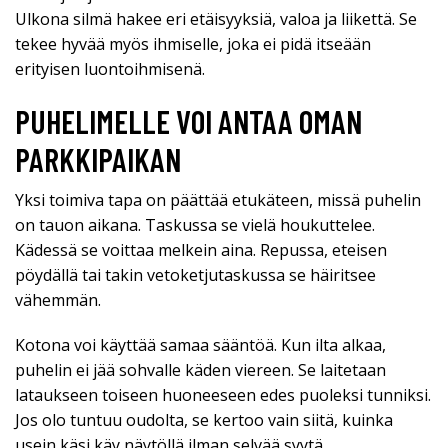
Ulkona silmä hakee eri etäisyyksiä, valoa ja liikettä. Se
tekee hyvää myös ihmiselle, joka ei pidä itseään
erityisen luontoihmisenä.
PUHELIMELLE VOI ANTAA OMAN
PARKKIPAIKAN
Yksi toimiva tapa on päättää etukäteen, missä puhelin
on tauon aikana. Taskussa se vielä houkuttelee.
Kädessä se voittaa melkein aina. Repussa, eteisen
pöydällä tai takin vetoketjutaskussa se häiritsee
vähemmän.
Kotona voi käyttää samaa sääntöä. Kun ilta alkaa,
puhelin ei jää sohvalle käden viereen. Se laitetaan
lataukseen toiseen huoneeseen edes puoleksi tunniksi.
Jos olo tuntuu oudolta, se kertoo vain siitä, kuinka
usein käsi käy näytöllä ilman selvää syytä.