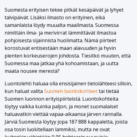
Suomesta erityisen tekee pitkät kesäpäivät ja lyhyet
talvipäivät. Lisäksi ilmasto on erityinen, eikä
samanlaista löydy muualta maailmasta. Suomessa
nimittäin ilma- ja merivirrat lämmittävät ilmastoa
pohjoisesta sijainnista huolimatta. Nämä piirteet
korostuvat entisestään maan alavuuden ja hyvin
pienten korkeuserojen johdosta. Tiesitkö muuten, että
Suomessa maa jatkaa yhä kohoamistaan, ja uutta
maata nousee merestä?
Luontolehti haluaa olla ensisijainen tietolähteesi silloin,
kun haluat valita
Suomen luontokohteet
tai tietää
Suomen luonnon erityispiirteistä. Luontokohteita
löytyy vaikka kuinka paljon, ja monet suomalaiset
haluavatkin viettää vapaa-aikaansa järven rannalla.
Järviä Suomesta löytyy jopa 187 888 kappaletta, joista
osa tosin luokitellaan lammiksi, mutta ne ovat
kuitenkin vähintään 0,05 hehtaarin suuruisia.