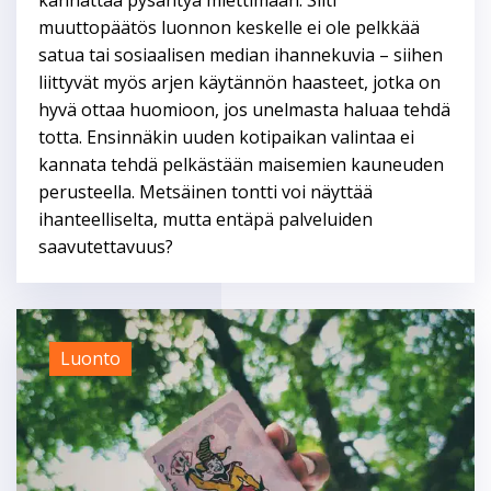
kannattaa pysähtyä miettimään. Silti
muuttopäätös luonnon keskelle ei ole pelkkää
satua tai sosiaalisen median ihannekuvia – siihen
liittyvät myös arjen käytännön haasteet, jotka on
hyvä ottaa huomioon, jos unelmasta haluaa tehdä
totta. Ensinnäkin uuden kotipaikan valintaa ei
kannata tehdä pelkästään maisemien kauneuden
perusteella. Metsäinen tontti voi näyttää
ihanteelliselta, mutta entäpä palveluiden
saavutettavuus?
Luonto