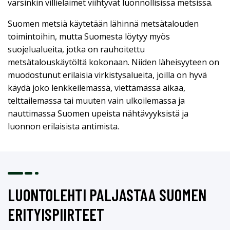
varsinkin villieläimet viihtyvät luonnollisissa metsissä.
Suomen metsiä käytetään lähinnä metsätalouden
toimintoihin, mutta Suomesta löytyy myös
suojelualueita, jotka on rauhoitettu
metsätalouskäytöltä kokonaan. Niiden läheisyyteen on
muodostunut erilaisia virkistysalueita, joilla on hyvä
käydä joko lenkkeilemässä, viettämässä aikaa,
telttailemassa tai muuten vain ulkoilemassa ja
nauttimassa Suomen upeista nähtävyyksistä ja
luonnon erilaisista antimista.
LUONTOLEHTI PALJASTAA SUOMEN
ERITYISPIIRTEET