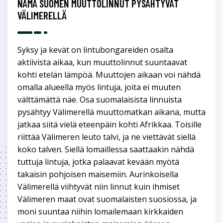
NÄMÄ SUOMEN MUUTTOLINNUT PYSÄHTYVÄT
VÄLIMERELLÄ
Syksy ja kevät on lintubongareiden osalta
aktiivista aikaa, kun muuttolinnut suuntaavat
kohti etelän lämpöä. Muuttojen aikaan voi nähdä
omalla alueella myös lintuja, joita ei muuten
välttämättä näe. Osa suomalaisista linnuista
pysähtyy Välimerellä muuttomatkan aikana, mutta
jatkaa siitä vielä eteenpäin kohti Afrikkaa. Toisille
riittää Välimeren leuto talvi, ja ne viettävät siellä
koko talven. Siellä lomaillessa saattaakin nähdä
tuttuja lintuja, jotka palaavat kevään myötä
takaisin pohjoisen maisemiin. Aurinkoisella
Välimerellä viihtyvät niin linnut kuin ihmiset
Välimeren maat ovat suomalaisten suosiossa, ja
moni suuntaa niihin lomailemaan kirkkaiden