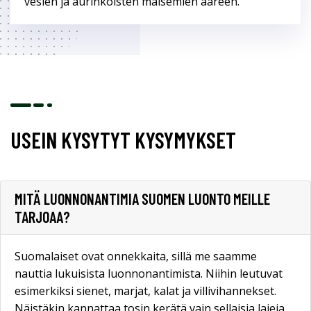
vesien ja aurinkoisten maisemien ääreen.
USEIN KYSYTYT KYSYMYKSET
MITÄ LUONNONANTIMIA SUOMEN LUONTO MEILLE
TARJOAA?
Suomalaiset ovat onnekkaita, sillä me saamme
nauttia lukuisista luonnonantimista. Niihin leutuvat
esimerkiksi sienet, marjat, kalat ja villivihannekset.
Näistäkin kannattaa tosin kerätä vain sellaisia lajeja,