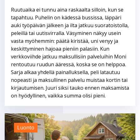
Ruutuaika ei tunnu aina raskaalta silloin, kun se
tapahtuu. Puhelin on kädessä bussissa, läppäri
auki työpäivän jälkeen ja ilta jatkuu suoratoistolla,
peleillä tai uutisvirralla. Väsyminen näkyy usein
vasta myöhemmin: päätä kiristää, uni venyy ja
keskittyminen hajoaa pieniin palasiin. Kun
verkkoviihde jatkuu maksullisiin palveluihin Moni
rentoutuu ruudun ääressä, koska se on helppoa.
Sarja alkaa yhdellä painalluksella, peli latautuu
nopeasti ja maksullinen palvelu muistaa kortin tai
kirjautumisen. Juuri siksi tauko ennen maksamista
on hyödyllinen, vaikka summa olisi pieni.
Luonto