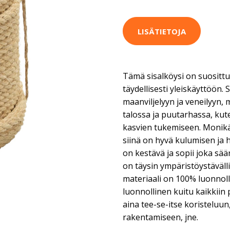
LISÄTIETOJA
Tämä sisalköysi on suosittu 
täydellisesti yleiskäyttöön. S
maanviljelyyn ja veneilyyn,
talossa ja puutarhassa, kut
kasvien tukemiseen. Monikäy
siinä on hyvä kulumisen ja 
on kestävä ja sopii joka sää
on täysin ympäristöystäväll
materiaali on 100% luonnolli
luonnollinen kuitu kaikkiin 
aina tee-se-itse koristeluun
rakentamiseen, jne.