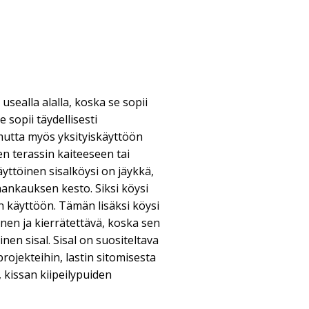
usealla alalla, koska se sopii
e sopii täydellisesti
 mutta myös yksityiskäyttöön
en terassin kaiteeseen tai
ttöinen sisalköysi on jäykkä,
hankauksen kesto. Siksi köysi
n käyttöön. Tämän lisäksi köysi
inen ja kierrätettävä, koska sen
nen sisal. Sisal on suositeltava
projekteihin, lastin sitomisesta
, kissan kiipeilypuiden