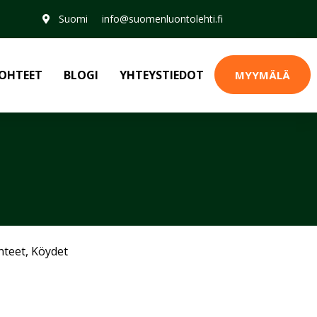
Suomi
info@suomenluontolehti.fi
OHTEET
BLOGI
YHTEYSTIEDOT
MYYMÄLÄ
hteet
,
Köydet