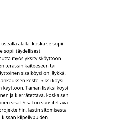
usealla alalla, koska se sopii
e sopii täydellisesti
 mutta myös yksityiskäyttöön
en terassin kaiteeseen tai
ttöinen sisalköysi on jäykkä,
hankauksen kesto. Siksi köysi
n käyttöön. Tämän lisäksi köysi
inen ja kierrätettävä, koska sen
nen sisal. Sisal on suositeltava
projekteihin, lastin sitomisesta
, kissan kiipeilypuiden