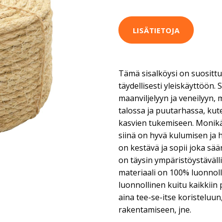
LISÄTIETOJA
Tämä sisalköysi on suosittu 
täydellisesti yleiskäyttöön. S
maanviljelyyn ja veneilyyn,
talossa ja puutarhassa, kut
kasvien tukemiseen. Monikäy
siinä on hyvä kulumisen ja 
on kestävä ja sopii joka sää
on täysin ympäristöystäväll
materiaali on 100% luonnolli
luonnollinen kuitu kaikkiin 
aina tee-se-itse koristeluun
rakentamiseen, jne.