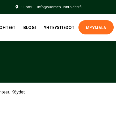
Suomi
info@suomenluontolehti.fi
OHTEET
BLOGI
YHTEYSTIEDOT
MYYMÄLÄ
hteet
,
Köydet