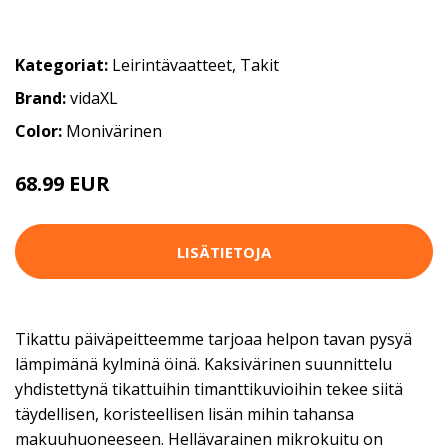
Kategoriat:
Leirintävaatteet
,
Takit
Brand:
vidaXL
Color:
Monivärinen
68.99 EUR
LISÄTIETOJA
Tikattu päiväpeitteemme tarjoaa helpon tavan pysyä
lämpimänä kylminä öinä. Kaksivärinen suunnittelu
yhdistettynä tikattuihin timanttikuvioihin tekee siitä
täydellisen, koristeellisen lisän mihin tahansa
makuuhuoneeseen. Hellävarainen mikrokuitu on