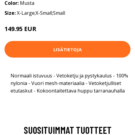
Color:
Musta
Size:
X-Large;X-Small;Small
149.95 EUR
199.95 EUR
LISÄTIETOJA
Normaali istuvuus - Vetoketju ja pystykaulus - 100%
nylonia - Vuori mesh-materiaalia - Vetoketjulliset
etutaskut - Kokoontaitettava huppu tarranauhalla
SUOSITUIMMAT TUOTTEET