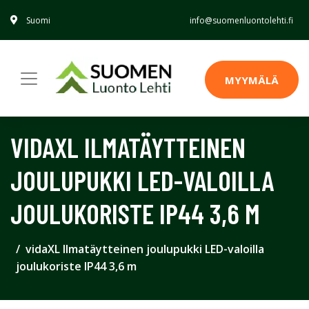
Suomi
info@suomenluontolehti.fi
MYYMÄLÄ
VIDAXL ILMATÄYTTEINEN
JOULUPUKKI LED-VALOILLA
JOULUKORISTE IP44 3,6 M
vidaXL Ilmatäytteinen joulupukki LED-valoilla
joulukoriste IP44 3,6 m