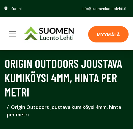
Suomi
info@suomenluontolehti.fi
MYYMÄLÄ
ORIGIN OUTDOORS JOUSTAVA
KUMIKÖYSI 4MM, HINTA PER
METRI
Origin Outdoors joustava kumiköysi 4mm, hinta
per metri