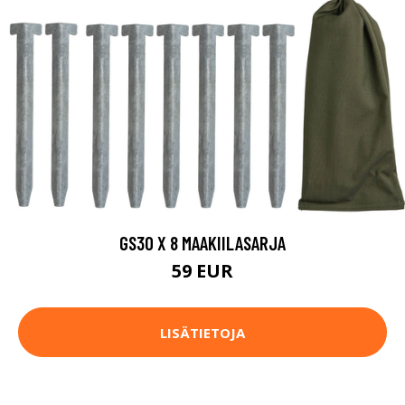
GS30 X 8 MAAKIILASARJA
59 EUR
LISÄTIETOJA