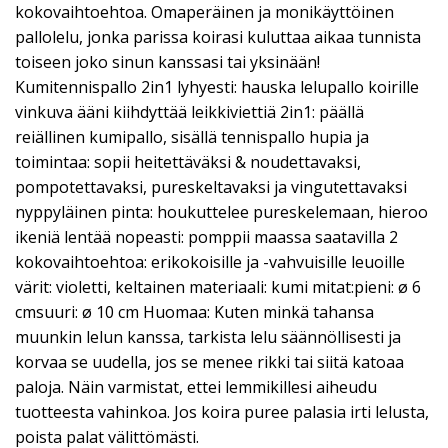
kokovaihtoehtoa. Omaperäinen ja monikäyttöinen
pallolelu, jonka parissa koirasi kuluttaa aikaa tunnista
toiseen joko sinun kanssasi tai yksinään!
Kumitennispallo 2in1 lyhyesti: hauska lelupallo koirille
vinkuva ääni kiihdyttää leikkiviettiä 2in1: päällä
reiällinen kumipallo, sisällä tennispallo hupia ja
toimintaa: sopii heitettäväksi & noudettavaksi,
pompotettavaksi, pureskeltavaksi ja vingutettavaksi
nyppyläinen pinta: houkuttelee pureskelemaan, hieroo
ikeniä lentää nopeasti: pomppii maassa saatavilla 2
kokovaihtoehtoa: erikokoisille ja -vahvuisille leuoille
värit: violetti, keltainen materiaali: kumi mitat:pieni: ø 6
cmsuuri: ø 10 cm Huomaa: Kuten minkä tahansa
muunkin lelun kanssa, tarkista lelu säännöllisesti ja
korvaa se uudella, jos se menee rikki tai siitä katoaa
paloja. Näin varmistat, ettei lemmikillesi aiheudu
tuotteesta vahinkoa. Jos koira puree palasia irti lelusta,
poista palat välittömästi.