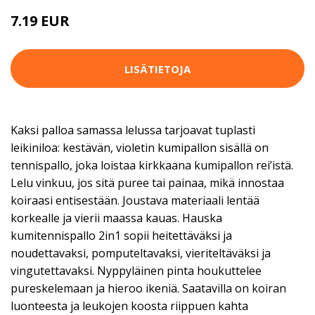
7.19 EUR
LISÄTIETOJA
Kaksi palloa samassa lelussa tarjoavat tuplasti
leikiniloa: kestävän, violetin kumipallon sisällä on
tennispallo, joka loistaa kirkkaana kumipallon rei’istä.
Lelu vinkuu, jos sitä puree tai painaa, mikä innostaa
koiraasi entisestään. Joustava materiaali lentää
korkealle ja vierii maassa kauas. Hauska
kumitennispallo 2in1 sopii heitettäväksi ja
noudettavaksi, pomputeltavaksi, vieriteltäväksi ja
vingutettavaksi. Nyppyläinen pinta houkuttelee
pureskelemaan ja hieroo ikeniä. Saatavilla on koiran
luonteesta ja leukojen koosta riippuen kahta