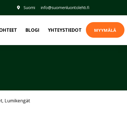
Suomi
info@suomenluontolehti.fi
OHTEET
BLOGI
YHTEYSTIEDOT
MYYMÄLÄ
et
,
Lumikengät