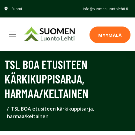
Suomi
info@suomenluontolehti.fi
MYYMÄLÄ
TSL BOA ETUSITEEN
KÄRKIKUPPISARJA,
HARMAA/KELTAINEN
TSL BOA etusiteen kärkikuppisarja,
harmaa/keltainen