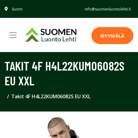
Suomi
info@suomenluontolehti.fi
MYYMÄLÄ
TAKIT 4F H4L22KUM06082S
EU XXL
Takit 4F H4L22KUM06082S EU XXL