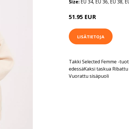
Size:
EU 34, EU 36, EU 38, E
51.95 EUR
LISÄTIETOJA
Takki Selected Femme -tuote
edessäKaksi taskua Ribattu 
Vuorattu sisäpuoli