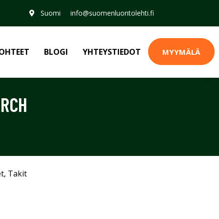
Suomi
info@suomenluontolehti.fi
OHTEET
BLOGI
YHTEYSTIEDOT
MYYMÄLÄ
IRCH
et
,
Takit