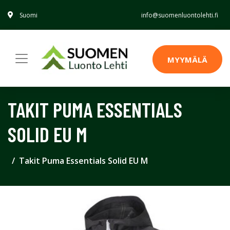
Suomi
info@suomenluontolehti.fi
MYYMÄLÄ
TAKIT PUMA ESSENTIALS
SOLID EU M
Takit Puma Essentials Solid EU M