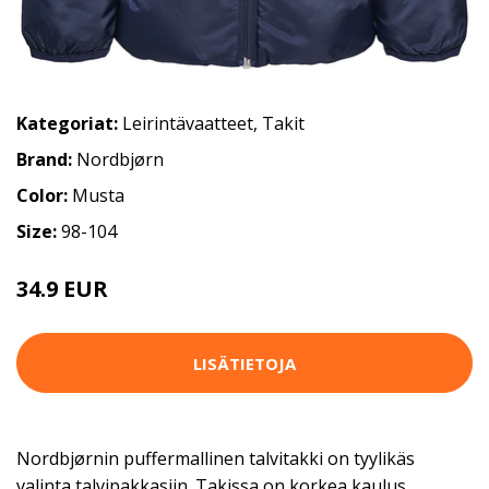
Kategoriat:
Leirintävaatteet
,
Takit
Brand:
Nordbjørn
Color:
Musta
Size:
98-104
34.9 EUR
LISÄTIETOJA
Nordbjørnin puffermallinen talvitakki on tyylikäs
valinta talvipakkasiin. Takissa on korkea kaulus,