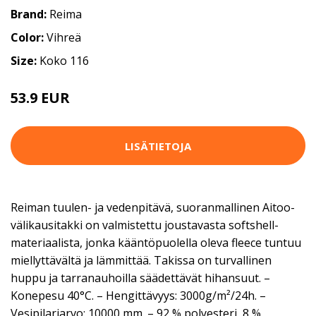
Brand:
Reima
Color:
Vihreä
Size:
Koko 116
53.9 EUR
LISÄTIETOJA
Reiman tuulen- ja vedenpitävä, suoranmallinen Aitoo-
välikausitakki on valmistettu joustavasta softshell-
materiaalista, jonka kääntöpuolella oleva fleece tuntuu
miellyttävältä ja lämmittää. Takissa on turvallinen
huppu ja tarranauhoilla säädettävät hihansuut. –
Konepesu 40°C. – Hengittävyys: 3000g/m²/24h. –
Vesipilariarvo: 10000 mm. – 92 % polyesteri, 8 %