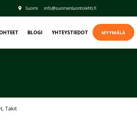
Suomi
info@suomenluontolehti.fi
OHTEET
BLOGI
YHTEYSTIEDOT
MYYMÄLÄ
et
,
Takit