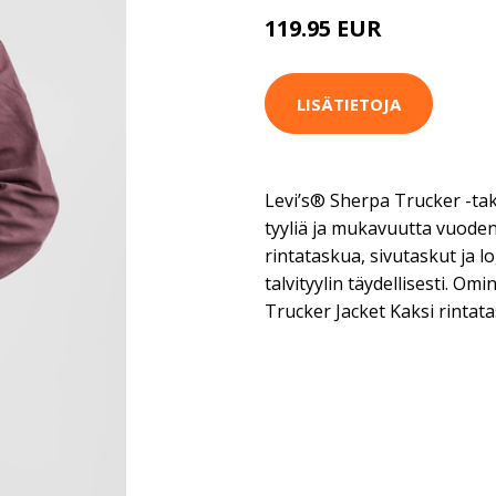
119.95 EUR
139.95 EUR
LISÄTIETOJA
Levi’s® Sherpa Trucker -ta
tyyliä ja mukavuutta vuoden
rintataskua, sivutaskut ja lo
talvityylin täydellisesti. O
Trucker Jacket Kaksi rintat