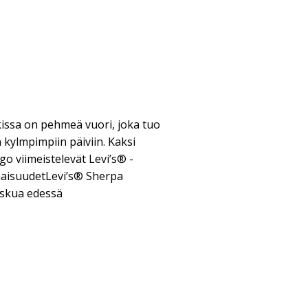
kissa on pehmeä vuori, joka tuo
 kylmpimpiin päiviin. Kaksi
go viimeistelevät Levi’s® -
minaisuudetLevi’s® Sherpa
askua edessä