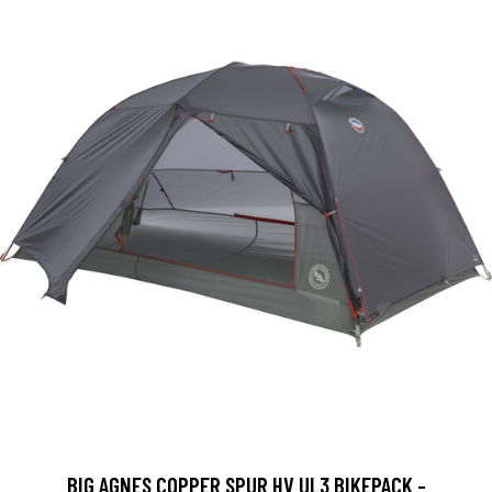
BIG AGNES COPPER SPUR HV UL3 BIKEPACK -