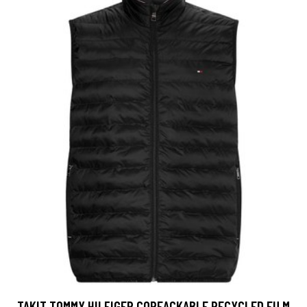
TAKIT TOMMY HILFIGER COREACKABLE RECYCLED EU M