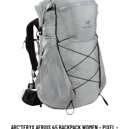
ARC'TERYX AERIOS 45 BACKPACK WOMEN - PIXEL -