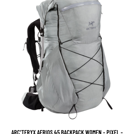
ARC'TERYX AERIOS 45 BACKPACK WOMEN - PIXEL -