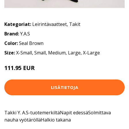
Kategoriat:
Leirintävaatteet
,
Takit
Brand:
Y.A.S
Color:
Seal Brown
Size:
X-Small, Small, Medium, Large, X-Large
111.95 EUR
LISÄTIETOJA
Takki Y. A.S-tuotemerkiltäNapit edessäSolmittava
nauha vyötärölläHalkio takana