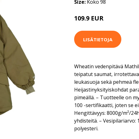
Size:
Koko 98
109.9 EUR
LISÄTIETOJA
Wheatin vedenpitävä Mathild
teipatut saumat, irrotettav
leukasuoja sekä pehmeä fle
Heijastinyksityiskohdat par
pimeällä. – Tuotteelle on 
100 -sertifikaatti, joten se ei
Hengittävyys: 8000g/m²/24h. –
yhdisteitä. – Vesipilariarvo
polyesteri.