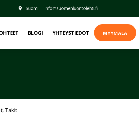
Suomi
info@suomenluontolehti.fi
OHTEET
BLOGI
YHTEYSTIEDOT
MYYMÄLÄ
et
,
Takit