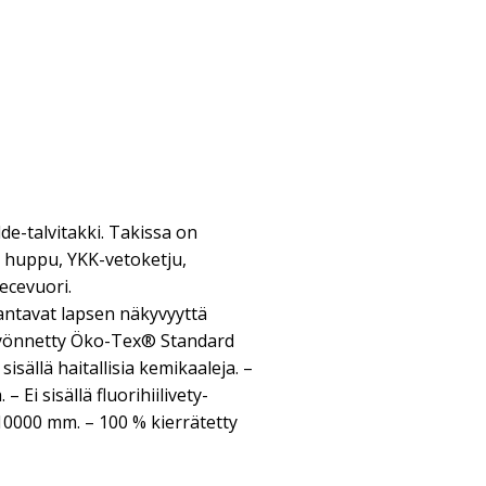
e-talvitakki. Takissa on
a huppu, YKK-vetoketju,
ecevuori.
antavat lapsen näkyvyyttä
myönnetty Öko-Tex® Standard
 sisällä haitallisia kemikaaleja. –
 Ei sisällä fluorihiilivety-
: 10000 mm. – 100 % kierrätetty