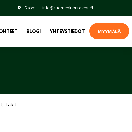
Suomi
info@suomenluontolehti.fi
OHTEET
BLOGI
YHTEYSTIEDOT
MYYMÄLÄ
et
,
Takit