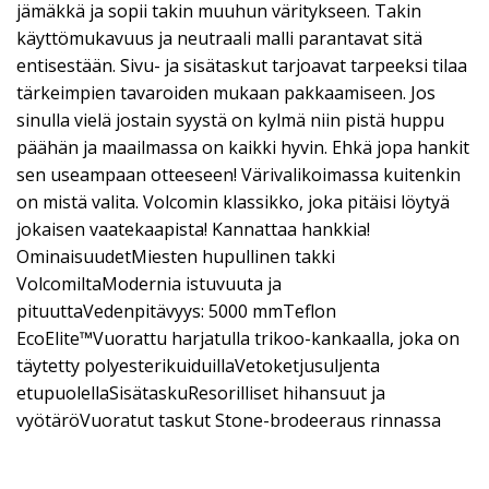
jämäkkä ja sopii takin muuhun väritykseen. Takin
käyttömukavuus ja neutraali malli parantavat sitä
entisestään. Sivu- ja sisätaskut tarjoavat tarpeeksi tilaa
tärkeimpien tavaroiden mukaan pakkaamiseen. Jos
sinulla vielä jostain syystä on kylmä niin pistä huppu
päähän ja maailmassa on kaikki hyvin. Ehkä jopa hankit
sen useampaan otteeseen! Värivalikoimassa kuitenkin
on mistä valita. Volcomin klassikko, joka pitäisi löytyä
jokaisen vaatekaapista! Kannattaa hankkia!
OminaisuudetMiesten hupullinen takki
VolcomiltaModernia istuvuuta ja
pituuttaVedenpitävyys: 5000 mmTeflon
EcoElite™Vuorattu harjatulla trikoo-kankaalla, joka on
täytetty polyesterikuiduillaVetoketjusuljenta
etupuolellaSisätaskuResorilliset hihansuut ja
vyötäröVuoratut taskut Stone-brodeeraus rinnassa