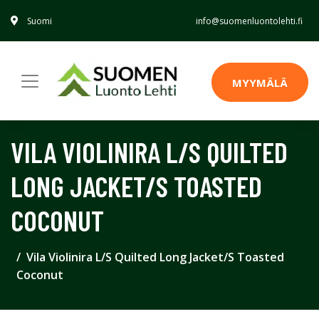
Suomi
info@suomenluontolehti.fi
MYYMÄLÄ
VILA VIOLINIRA L/S QUILTED
LONG JACKET/S TOASTED
COCONUT
Vila Violinira L/S Quilted Long Jacket/S Toasted
Coconut