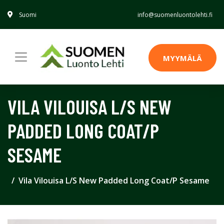
Suomi
info@suomenluontolehti.fi
MYYMÄLÄ
VILA VILOUISA L/S NEW
PADDED LONG COAT/P
SESAME
Vila Vilouisa L/S New Padded Long Coat/P Sesame