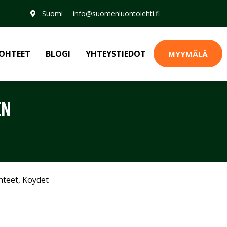
Suomi
info@suomenluontolehti.fi
OHTEET
BLOGI
YHTEYSTIEDOT
MYYMÄLÄ
EN
hteet
,
Köydet