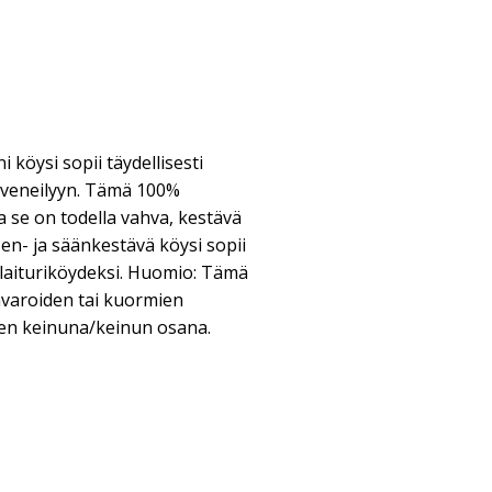
köysi sopii täydellisesti
 veneilyyn. Tämä 100%
a se on todella vahva, kestävä
sen- ja säänkestävä köysi sopii
ja laituriköydeksi. Huomio: Tämä
 tavaroiden tai kuormien
en keinuna/keinun osana.