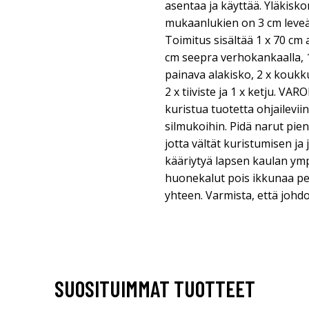
asentaa ja käyttää. Yläkisko
mukaanlukien on 3 cm leveä
Toimitus sisältää 1 x 70 cm 
cm seepra verhokankaalla, 1
painava alakisko, 2 x koukku,
2 x tiiviste ja 1 x ketju. VA
kuristua tuotetta ohjaileviin
silmukoihin. Pidä narut pie
jotta vältät kuristumisen ja
kääriytyä lapsen kaulan ympä
huonekalut pois ikkunaa peit
yhteen. Varmista, että johdo
SUOSITUIMMAT TUOTTEET