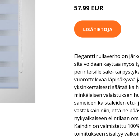
57.99 EUR
LISÄTIETOJA
Elegantti rullaverho on järk
sitä voidaan käyttää myös 
perinteisille säle- tai pysty
vuorottelevaa läpinäkyvää j
yksinkertaisesti säätää kaih
minkälaisen valaistuksen h
sameiden kaistaleiden etu- 
vastakkain niin, että ne pä
nykyaikaiseen elintilaan om
Kaihdin on valmistettu 100%
toimitukseen sisältyy valko