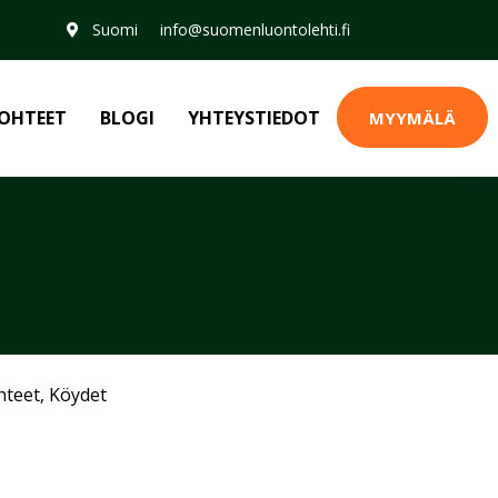
Suomi
info@suomenluontolehti.fi
OHTEET
BLOGI
YHTEYSTIEDOT
MYYMÄLÄ
hteet
,
Köydet