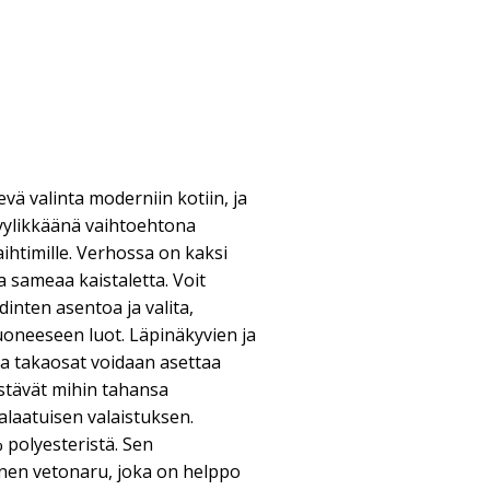
evä valinta moderniin kotiin, ja
tyylikkäänä vaihtoehtona
kaihtimille. Verhossa on kaksi
a sameaa kaistaletta. Voit
dinten asentoa ja valita,
uoneeseen luot. Läpinäkyvien ja
ja takaosat voidaan asettaa
ästävät mihin tahansa
alaatuisen valaistuksen.
 polyesteristä. Sen
inen vetonaru, joka on helppo