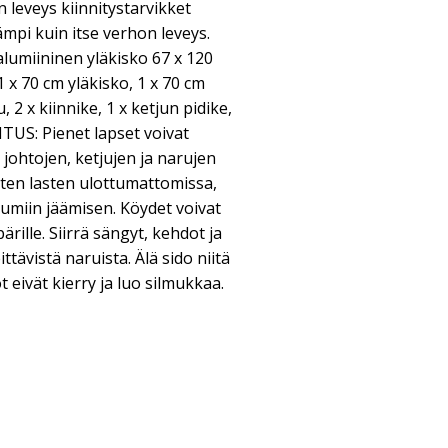
n leveys kiinnitystarvikket
mpi kuin itse verhon leveys.
alumiininen yläkisko 67 x 120
 x 70 cm yläkisko, 1 x 70 cm
 2 x kiinnike, 1 x ketjun pidike,
ROITUS: Pienet lapset voivat
 johtojen, ketjujen ja narujen
nten lasten ulottumattomissa,
 jumiin jäämisen. Köydet voivat
rille. Siirrä sängyt, kehdot ja
tävistä naruista. Älä sido niitä
t eivät kierry ja luo silmukkaa.