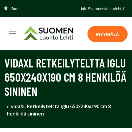
Suomi
info@suomenluontolehti.fi
MYYMÄLÄ
VIDAXL RETKEILYTELTTA IGLU
650X240X190 CM 8 HENKILÖÄ
SININEN
vidaXL Retkeilyteltta iglu 650x240x190 cm 8
henkilöä sininen