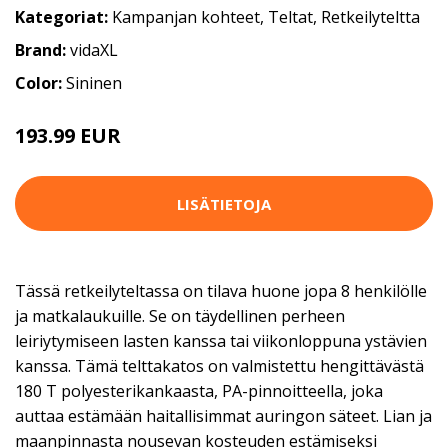
Kategoriat:
Kampanjan kohteet
,
Teltat
,
Retkeilyteltta
Brand:
vidaXL
Color:
Sininen
193.99 EUR
LISÄTIETOJA
Tässä retkeilyteltassa on tilava huone jopa 8 henkilölle
ja matkalaukuille. Se on täydellinen perheen
leiriytymiseen lasten kanssa tai viikonloppuna ystävien
kanssa. Tämä telttakatos on valmistettu hengittävästä
180 T polyesterikankaasta, PA-pinnoitteella, joka
auttaa estämään haitallisimmat auringon säteet. Lian ja
maanpinnasta nousevan kosteuden estämiseksi