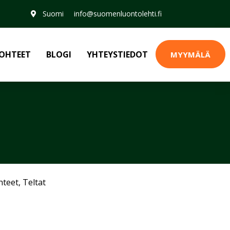
Suomi
info@suomenluontolehti.fi
OHTEET
BLOGI
YHTEYSTIEDOT
MYYMÄLÄ
hteet
,
Teltat