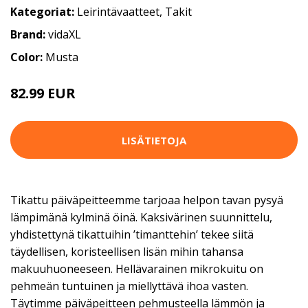
Kategoriat:
Leirintävaatteet
,
Takit
Brand:
vidaXL
Color:
Musta
82.99 EUR
LISÄTIETOJA
Tikattu päiväpeitteemme tarjoaa helpon tavan pysyä
lämpimänä kylminä öinä. Kaksivärinen suunnittelu,
yhdistettynä tikattuihin ’timanttehin’ tekee siitä
täydellisen, koristeellisen lisän mihin tahansa
makuuhuoneeseen. Hellävarainen mikrokuitu on
pehmeän tuntuinen ja miellyttävä ihoa vasten.
Täytimme päiväpeitteen pehmusteella lämmön ja