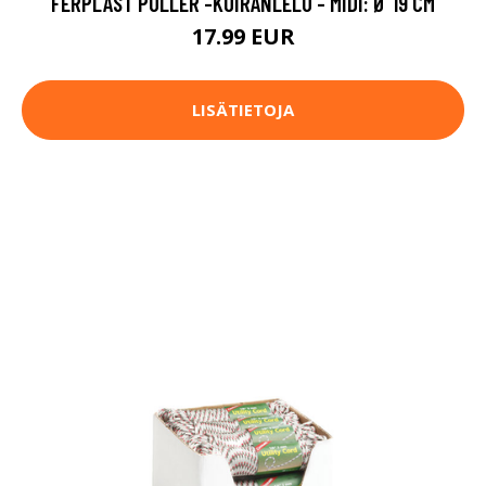
FERPLAST PULLER -KOIRANLELU - MIDI: Ø 19 CM
17.99 EUR
LISÄTIETOJA