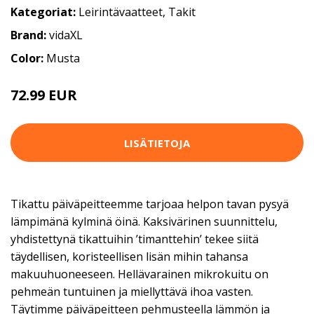
Kategoriat:
Leirintävaatteet
,
Takit
Brand:
vidaXL
Color:
Musta
72.99 EUR
LISÄTIETOJA
Tikattu päiväpeitteemme tarjoaa helpon tavan pysyä
lämpimänä kylminä öinä. Kaksivärinen suunnittelu,
yhdistettynä tikattuihin ’timanttehin’ tekee siitä
täydellisen, koristeellisen lisän mihin tahansa
makuuhuoneeseen. Hellävarainen mikrokuitu on
pehmeän tuntuinen ja miellyttävä ihoa vasten.
Täytimme päiväpeitteen pehmusteella lämmön ja