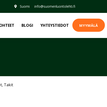
Suomi
info@suomenluontolehti.fi
OHTEET
BLOGI
YHTEYSTIEDOT
MYYMÄLÄ
et
,
Takit