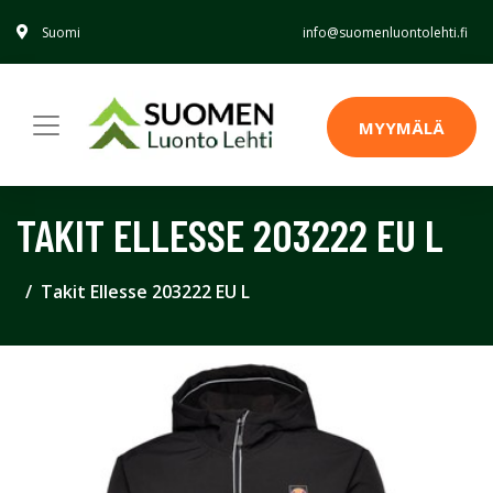
Suomi
info@suomenluontolehti.fi
MYYMÄLÄ
TAKIT ELLESSE 203222 EU L
Takit Ellesse 203222 EU L