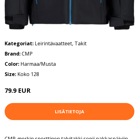
Kategoriat:
Leirintävaatteet
,
Takit
Brand:
CMP
Color:
Harmaa/Musta
Size:
Koko 128
79.9 EUR
LISÄTIETOJA
CMP-merkin sporttinen talvitakki sopii pakkaspäiviin.