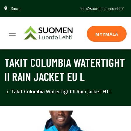
Suomi
info@suomenluontolehti.fi
MYYMÄLÄ
TAKIT COLUMBIA WATERTIGHT
II RAIN JACKET EU L
Takit Columbia Watertight II Rain Jacket EU L