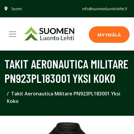
Suomi
info@suomenluontolehti.fi
MYYMÄLÄ
TAKIT AERONAUTICA MILITARE
PN923PL183001 YKSI KOKO
Takit Aeronautica Militare PN923PL183001 Yksi
Koko