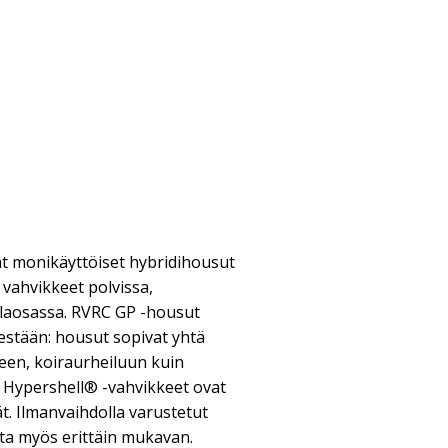
t monikäyttöiset hybridihousut
 vahvikkeet polvissa,
alaosassa. RVRC GP -housut
stään: housut sopivat yhtä
seen, koiraurheiluun kuin
. Hypershell® -vahvikkeet ovat
ät. Ilmanvaihdolla varustetut
ta myös erittäin mukavan.