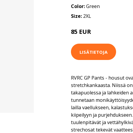
Color:
Green
Size:
2XL
85 EUR
LISÄTIETOJA
RVRC GP Pants - housut ova
stretchkankaasta. Niissä on
takapuolessa ja lahkeiden 
tunnetaan monikäyttöisyyde
lailla vaellukseen, kalastuk
kiipeilyyn ja purjehdukseen
tuulenpitävät ja vettähylkiv
strechosat tekevät vaattees