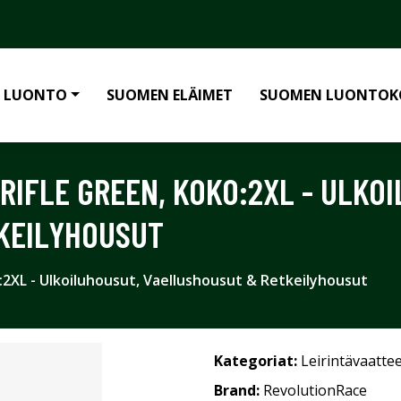
 LUONTO
SUOMEN ELÄIMET
SUOMEN LUONTOK
RIFLE GREEN, KOKO:2XL - ULKO
KEILYHOUSUT
:2XL - Ulkoiluhousut, Vaellushousut & Retkeilyhousut
Kategoriat:
Leirintävaatte
Brand:
RevolutionRace