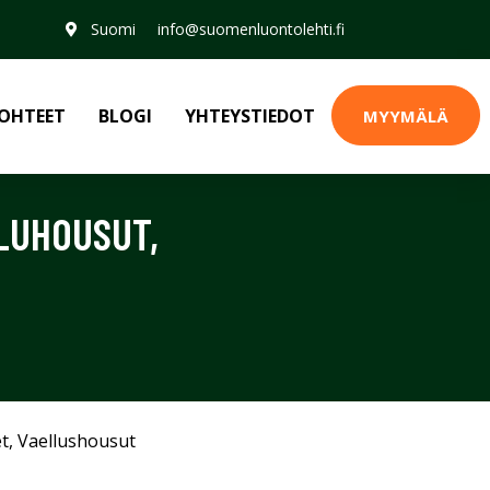
Suomi
info@suomenluontolehti.fi
OHTEET
BLOGI
YHTEYSTIEDOT
MYYMÄLÄ
ILUHOUSUT,
et
,
Vaellushousut