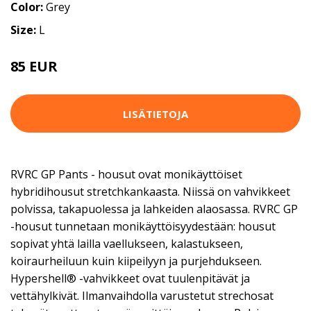
Color:
Grey
Size:
L
85 EUR
LISÄTIETOJA
RVRC GP Pants - housut ovat monikäyttöiset
hybridihousut stretchkankaasta. Niissä on vahvikkeet
polvissa, takapuolessa ja lahkeiden alaosassa. RVRC GP
-housut tunnetaan monikäyttöisyydestään: housut
sopivat yhtä lailla vaellukseen, kalastukseen,
koiraurheiluun kuin kiipeilyyn ja purjehdukseen.
Hypershell® -vahvikkeet ovat tuulenpitävät ja
vettähylkivät. Ilmanvaihdolla varustetut strechosat