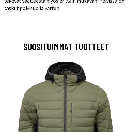
tekevät vaatteesta myös erittäin mukavan. Polvissa on
taskut polvisuojia varten.
SUOSITUIMMAT TUOTTEET