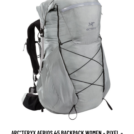
ARC'TERYX AERIOS 45 BACKPACK WOMEN - PIXEL -