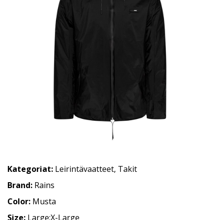
Kategoriat:
Leirintävaatteet
,
Takit
Brand:
Rains
Color:
Musta
Size:
Large;X-Large