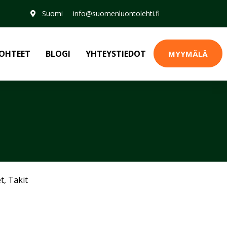
Suomi
info@suomenluontolehti.fi
OHTEET
BLOGI
YHTEYSTIEDOT
MYYMÄLÄ
et
,
Takit