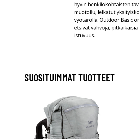
hyvin henkilökohtaisten tav
muotoilu, leikatut yksityisk
vyötäröllä. Outdoor Basic on 
etsivät vahvoja, pitkäikäisi
istuvuus.
SUOSITUIMMAT TUOTTEET