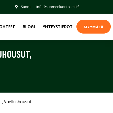
Suomi
info@suomenluontolehti.fi
OHTEET
BLOGI
YHTEYSTIEDOT
MYYMÄLÄ
UHOUSUT,
et
,
Vaellushousut