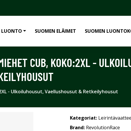
 LUONTO
SUOMEN ELÄIMET
SUOMEN LUONTOK
MIEHET CUB, KOKO:2XL - ULKOIL
KEILYHOUSUT
XL - Ulkoiluhousut, Vaellushousut & Retkeilyhousut
Kategoriat:
Leirintävaatte
Brand:
RevolutionRace