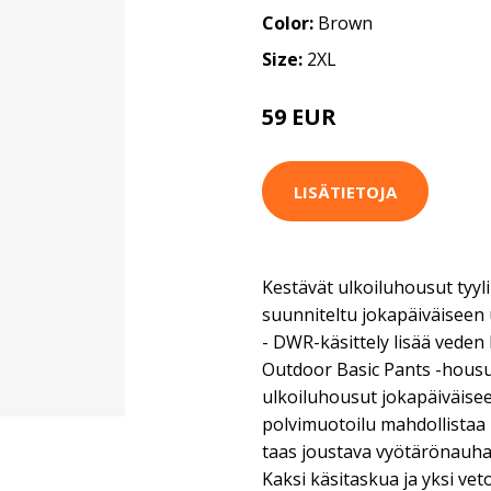
Color:
Brown
Size:
2XL
59 EUR
LISÄTIETOJA
Kestävät ulkoiluhousut tyyli
suunniteltu jokapäiväiseen u
- DWR-käsittely lisää veden 
Outdoor Basic Pants -housut
ulkoiluhousut jokapäiväisee
polvimuotoilu mahdollistaa
taas joustava vyötärönauha 
Kaksi käsitaskua ja yksi vet