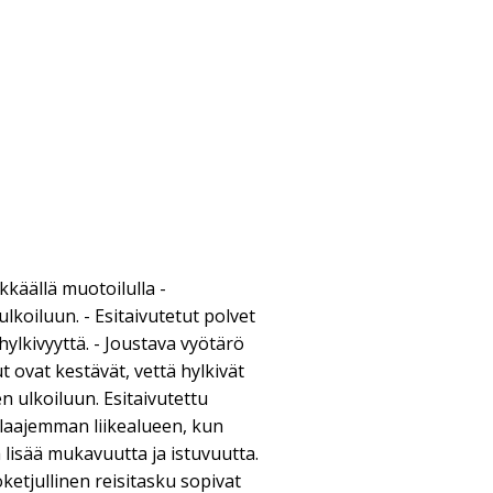
kkäällä muotoilulla -
lkoiluun. - Esitaivutetut polvet
hylkivyyttä. - Joustava vyötärö
 ovat kestävät, vettä hylkivät
n ulkoiluun. Esitaivutettu
 laajemman liikealueen, kun
lisää mukavuutta ja istuvuutta.
oketjullinen reisitasku sopivat