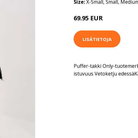
Size:
X-Small, Small, Mediu
69.95 EUR
LISÄTIETOJA
Puffer-takki Only-tuotemerk
istuvuus Vetoketju edessäK