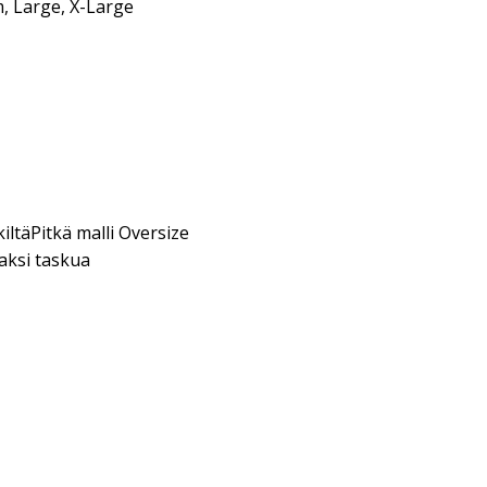
m, Large, X-Large
iltäPitkä malli Oversize
aksi taskua