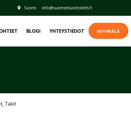
Suomi
info@suomenluontolehti.fi
OHTEET
BLOGI
YHTEYSTIEDOT
MYYMÄLÄ
et
,
Takit