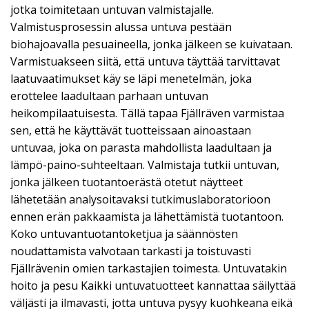
jotka toimitetaan untuvan valmistajalle.
Valmistusprosessin alussa untuva pestään
biohajoavalla pesuaineella, jonka jälkeen se kuivataan.
Varmistuakseen siitä, että untuva täyttää tarvittavat
laatuvaatimukset käy se läpi menetelmän, joka
erottelee laadultaan parhaan untuvan
heikompilaatuisesta. Tällä tapaa Fjällräven varmistaa
sen, että he käyttävät tuotteissaan ainoastaan
untuvaa, joka on parasta mahdollista laadultaan ja
lämpö-paino-suhteeltaan. Valmistaja tutkii untuvan,
jonka jälkeen tuotantoerästä otetut näytteet
lähetetään analysoitavaksi tutkimuslaboratorioon
ennen erän pakkaamista ja lähettämistä tuotantoon.
Koko untuvantuotantoketjua ja säännösten
noudattamista valvotaan tarkasti ja toistuvasti
Fjällrävenin omien tarkastajien toimesta. Untuvatakin
hoito ja pesu Kaikki untuvatuotteet kannattaa säilyttää
väljästi ja ilmavasti, jotta untuva pysyy kuohkeana eikä