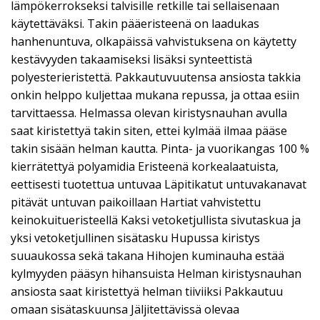
lämpökerrokseksi talvisille retkille tai sellaisenaan
käytettäväksi. Takin pääeristeenä on laadukas
hanhenuntuva, olkapäissä vahvistuksena on käytetty
kestävyyden takaamiseksi lisäksi synteettistä
polyesterieristettä. Pakkautuvuutensa ansiosta takkia
onkin helppo kuljettaa mukana repussa, ja ottaa esiin
tarvittaessa. Helmassa olevan kiristysnauhan avulla
saat kiristettyä takin siten, ettei kylmää ilmaa pääse
takin sisään helman kautta. Pinta- ja vuorikangas 100 %
kierrätettyä polyamidia Eristeenä korkealaatuista,
eettisesti tuotettua untuvaa Läpitikatut untuvakanavat
pitävät untuvan paikoillaan Hartiat vahvistettu
keinokuitueristeellä Kaksi vetoketjullista sivutaskua ja
yksi vetoketjullinen sisätasku Hupussa kiristys
suuaukossa sekä takana Hihojen kuminauha estää
kylmyyden pääsyn hihansuista Helman kiristysnauhan
ansiosta saat kiristettyä helman tiiviiksi Pakkautuu
omaan sisätaskuunsa Jäljitettävissä olevaa