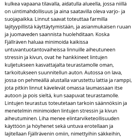
kulkea vapaana tilavalla, aidatulla alueella, jossa niillä
on uintimahdollisuus ja aina saatavilla oleva varjo- ja
suojapaikka. Linnut saavat toteuttaa farmilla
lajityypillistä käyttäytymistään, ja asianmukaisen ruuan
ja juomaveden saannista huolehditaan. Koska
Fjällräven haluaa minimoida kaikissa
untuvantuotantovaiheissa linnuille aiheutuneen
stressin ja kivun, ovat he hankkineet lintujen
kuljetukseen kasvattajalta teurastamolle oman,
tarkoitukseen suunnitellun auton. Autossa on lava,
jossa on pehmeällä alustalla varustettu lattia ja ramppi,
jota pitkin linnut kävelevät omassa laumassaan itse
autoon ja pois sieltä, kun saapuvat teurastamolle.
Lintujen teurastus toteutetaan tarkoin säännöksin ja
menetelmin minimoiden lintujen stressin ja kivun
aiheutuminen. Liha menee elintarviketeollisuuden
käyttöön ja höyhenet sekä untuva erotellaan ja
lajitellaan Fjällrävenin omiin, nimettyihin säkkeihin,