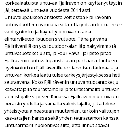
korkealaatuista untuvaa Fjällräven on käyttänyt täysin
jäljitettävää untuvaa vuodesta 2014 asti.
Untuvalupauksen ansiosta voit ostaa Fjällrävenin
untuvatuotteen varmana siitä, että yhtään lintua ei ole
vahingoitettu ja käytetty untuva on aina
elintarviketeollisuuden sivutuote. Tänä päivänä
Fjällrävenillä on yksi outdoor-alan läpinäkyvimmistä
untuvatuoteketjuista, ja Four Paws -järjestö pitää
Fjällrävenin untuvalupausta alan parhaana. Lintujen
hyvinvointi on Fjällrävenille ensiarvoisen tärkeää – ja
untuvan korkea laatu tulee tärkeysjärjestyksessä heti
seuraavana. Koko Fjällrävenin untuvantuotantoketju
kasvattajalta teurastamolle ja teurastamolta untuvan
valmistajalle sijaitsee Kiinassa. Fjällrävenin untuva on
peräisin yhdeltä ja samalta valmistajalta, joka tekee
yhteistyötä ainoastaan muutamien, tarkoin valittujen
kasvattajien kanssa sekä yhden teurastamon kanssa.
Lintufarmarit huolehtivat siitä, että linnut saavat