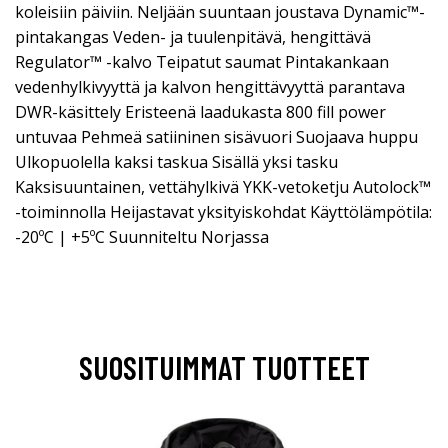
koleisiin päiviin. Neljään suuntaan joustava Dynamic™-
pintakangas Veden- ja tuulenpitävä, hengittävä
Regulator™ -kalvo Teipatut saumat Pintakankaan
vedenhylkivyyttä ja kalvon hengittävyyttä parantava
DWR-käsittely Eristeenä laadukasta 800 fill power
untuvaa Pehmeä satiininen sisävuori Suojaava huppu
Ulkopuolella kaksi taskua Sisällä yksi tasku
Kaksisuuntainen, vettähylkivä YKK-vetoketju Autolock™
-toiminnolla Heijastavat yksityiskohdat Käyttölämpötila:
-20ºC | +5ºC Suunniteltu Norjassa
SUOSITUIMMAT TUOTTEET