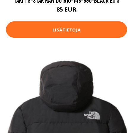
TAKIT G-STAR RAW D01610-148-990-BLACK EU S
85 EUR
LISÄTIETOJA