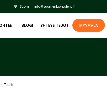
Suomi
info@suomenluontolehti.fi
OHTEET
BLOGI
YHTEYSTIEDOT
MYYMÄLÄ
et
,
Takit