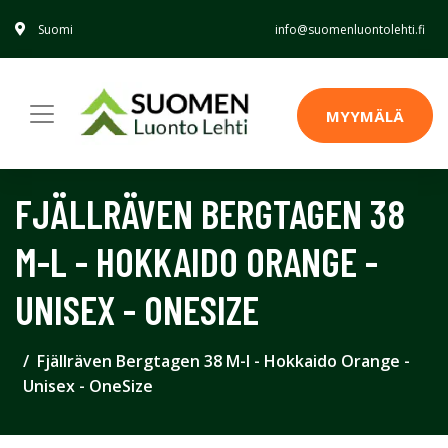
Suomi
info@suomenluontolehti.fi
MYYMÄLÄ
FJÄLLRÄVEN BERGTAGEN 38
M-L - HOKKAIDO ORANGE -
UNISEX - ONESIZE
Fjällräven Bergtagen 38 M-l - Hokkaido Orange -
Unisex - OneSize