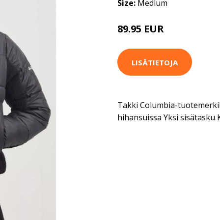
Size:
Medium
89.95 EUR
149.95 EUR
LISÄTIETOJA
Takki Columbia-tuotemerkilt
hihansuissa Yksi sisätasku 