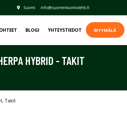
Suomi
info@suomenluontolehti.fi
OHTEET
BLOGI
YHTEYSTIEDOT
MYYMÄLÄ
HERPA HYBRID - TAKIT
et
,
Takit