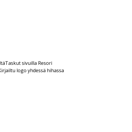
äTaskut sivuilla Resori
Kirjailtu logo yhdessä hihassa